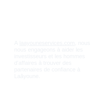
A 
laayouneservices.com
, nous 
nous engageons à aider les 
investisseurs et les hommes 
d'affaires à trouver des 
partenaires de confiance à 
Laâyoune. 
Notre objectif est de 
construire des relations à long 
terme basées sur