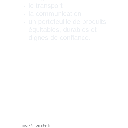
le transport
la communication
un portefeuille de produits 
équitables, durables et 
dignes de confiance.
beck@laayouneservices.comWhatsApp: 
+212 
7 19 90 42 35
Votre courriel