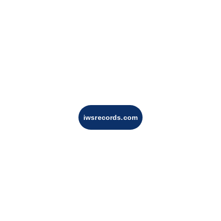
iwsrecords.com
beck@laayouneservices.comWhatsApp: 
+212 
7 19 90 42 35
Votre courriel