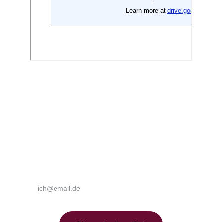
beck@laayouneservices.comWhatsApp: 
+212 642 665 481
aus Deutschland: 09841 2426
aus Marokko: 07 19 90 42 35
E-Mail Adresse